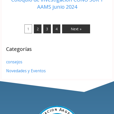
AAMS junio 2024
1
2
3
4
Next »
Categorías
consejos
Novedades y Eventos