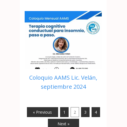
Coloquio AAMS Lic. Velán,
septiembre 2024
« Previous
1
2
3
4
Next »