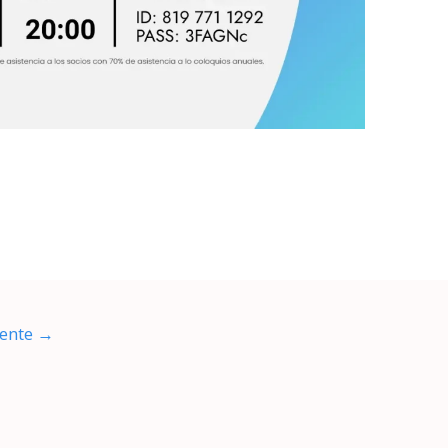
iente
→