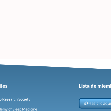
iles
Lista de mie
p Research Society
Haz clic aqu
emy of Sleep Medicine