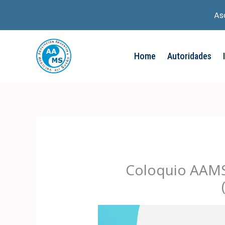
As
Ir
al
Home
Autoridades
contenido
Coloquio AAMS