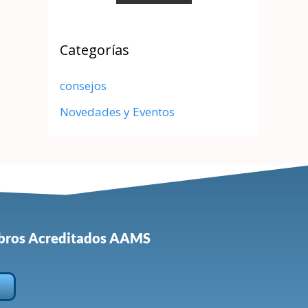
Categorías
consejos
Novedades y Eventos
mbros Acreditados AAMS
í